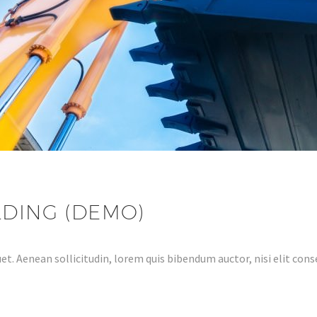
LDING (DEMO)
et. Aenean sollicitudin, lorem quis bibendum auctor, nisi elit conse